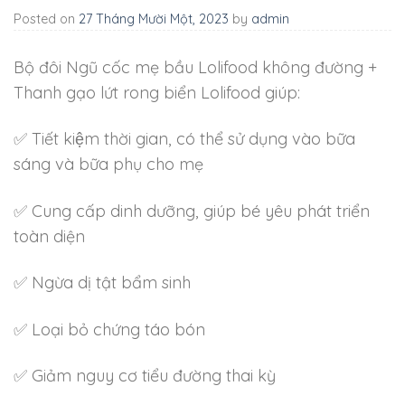
Posted on
27 Tháng Mười Một, 2023
by
admin
Bộ đôi Ngũ cốc mẹ bầu Lolifood không đường +
Thanh gạo lứt rong biển Lolifood giúp:
✅
Tiết kiệm thời gian, có thể sử dụng vào bữa
sáng và bữa phụ cho mẹ
✅
Cung cấp dinh dưỡng, giúp bé yêu phát triển
toàn diện
✅
Ngừa dị tật bẩm sinh
✅
Loại bỏ chứng táo bón
✅
Giảm nguy cơ tiểu đường thai kỳ