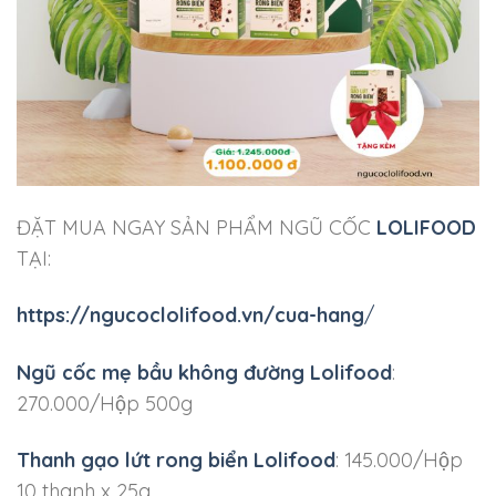
ĐẶT MUA NGAY SẢN PHẨM NGŨ CỐC
LOLIFOOD
TẠI:
https://ngucoclolifood.vn/cua-hang
/
Ngũ cốc mẹ bầu không đường Lolifood
:
270.000/Hộp 500g
Thanh gạo lứt rong biển Lolifood
: 145.000/Hộp
10 thanh x 25g