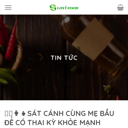
Skip
to
content
TIN TỨC
🧘‍♀️👩‍👧SÁT CÁNH CÙNG MẸ BẦU
ĐỂ CÓ THAI KỲ KHỎE MẠNH