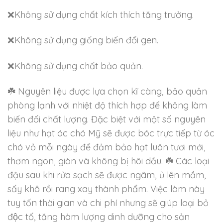
❌Không sử dụng chất kích thích tăng trưởng.
❌Không sử dụng giống biến đổi gen.
❌Không sử dụng chất bảo quản.
☘️ Nguyên liệu được lựa chọn kĩ càng, bảo quản
phòng lạnh với nhiệt độ thích hợp để không làm
biến đối chất lượng. Đặc biệt với một số nguyên
liệu như hạt óc chó Mỹ sẽ được bóc trực tiếp từ óc
chó vỏ mỗi ngày để đảm bảo hạt luôn tươi mới,
thơm ngon, giòn và không bị hôi dầu. ☘️ Các loại
đậu sau khi rửa sạch sẽ được ngâm, ủ lên mầm,
sấy khô rồi rang xay thành phẩm. Việc làm này
tuy tốn thời gian và chi phí nhưng sẽ giúp loại bỏ
độc tố, tăng hàm lượng dinh dưỡng cho sản