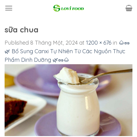
Skip
to
content
sữa chua
Published
8 Tháng Một, 2024
at
1200 × 676
in
🌰🥜
🌿 Bổ Sung Canxi Tự Nhiên Từ Các Nguồn Thực
Phẩm Dinh Dưỡng 🌿🥜🌰