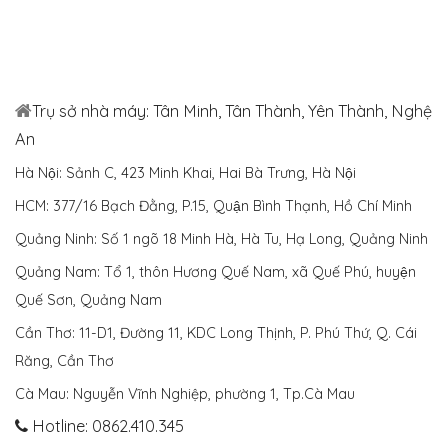
Trụ sở nhà máy: Tân Minh, Tân Thành, Yên Thành, Nghệ
An
Hà Nội: Sảnh C, 423 Minh Khai, Hai Bà Trưng, Hà Nội
HCM: 377/16 Bạch Đằng, P.15, Quận Bình Thạnh, Hồ Chí Minh
Quảng Ninh: Số 1 ngõ 18 Minh Hà, Hà Tu, Hạ Long, Quảng Ninh
Quảng Nam: Tổ 1, thôn Hương Quế Nam, xã Quế Phú, huyện
Quế Sơn, Quảng Nam
Cần Thơ: 11-D1, Đường 11, KDC Long Thịnh, P. Phú Thứ, Q. Cái
Răng, Cần Thơ
Cà Mau: Nguyễn Vĩnh Nghiệp, phường 1, Tp.Cà Mau
Hotline: 0862.410.345