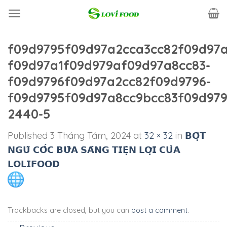
Skip
to
content
f09d9795f09d97a2cca3cc82f09d97a
f09d97a1f09d979af09d97a8cc83-
f09d9796f09d97a2cc82f09d9796-
f09d9795f09d97a8cc9bcc83f09d979
2440-5
Published
3 Tháng Tám, 2024
at
32 × 32
in
𝗕𝗢̣̂𝗧
𝗡𝗚𝗨̃ 𝗖𝗢̂́𝗖 𝗕𝗨̛̃𝗔 𝗦𝗔́𝗡𝗚 𝗧𝗜𝗘̣̂𝗡 𝗟𝗢̛̣𝗜 𝗖𝗨̉𝗔
𝗟𝗢𝗟𝗜𝗙𝗢𝗢𝗗
Trackbacks are closed, but you can
post a comment
.