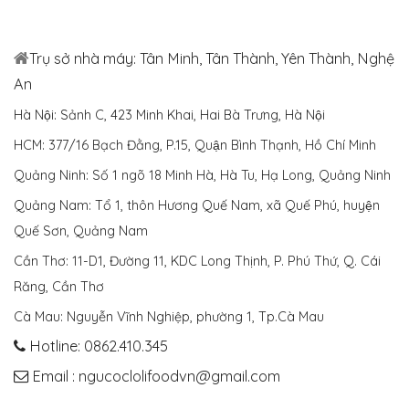
Trụ sở nhà máy: Tân Minh, Tân Thành, Yên Thành, Nghệ
An
Hà Nội: Sảnh C, 423 Minh Khai, Hai Bà Trưng, Hà Nội
HCM: 377/16 Bạch Đằng, P.15, Quận Bình Thạnh, Hồ Chí Minh
Quảng Ninh: Số 1 ngõ 18 Minh Hà, Hà Tu, Hạ Long, Quảng Ninh
Quảng Nam: Tổ 1, thôn Hương Quế Nam, xã Quế Phú, huyện
Quế Sơn, Quảng Nam
Cần Thơ: 11-D1, Đường 11, KDC Long Thịnh, P. Phú Thứ, Q. Cái
Răng, Cần Thơ
Cà Mau: Nguyễn Vĩnh Nghiệp, phường 1, Tp.Cà Mau
Hotline: 0862.410.345
Email : ngucoclolifoodvn@gmail.com