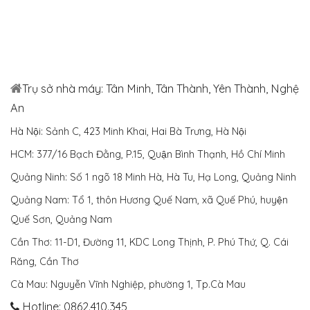
Trụ sở nhà máy: Tân Minh, Tân Thành, Yên Thành, Nghệ
An
Hà Nội: Sảnh C, 423 Minh Khai, Hai Bà Trưng, Hà Nội
HCM: 377/16 Bạch Đằng, P.15, Quận Bình Thạnh, Hồ Chí Minh
Quảng Ninh: Số 1 ngõ 18 Minh Hà, Hà Tu, Hạ Long, Quảng Ninh
Quảng Nam: Tổ 1, thôn Hương Quế Nam, xã Quế Phú, huyện
Quế Sơn, Quảng Nam
Cần Thơ: 11-D1, Đường 11, KDC Long Thịnh, P. Phú Thứ, Q. Cái
Răng, Cần Thơ
Cà Mau: Nguyễn Vĩnh Nghiệp, phường 1, Tp.Cà Mau
Hotline: 0862.410.345