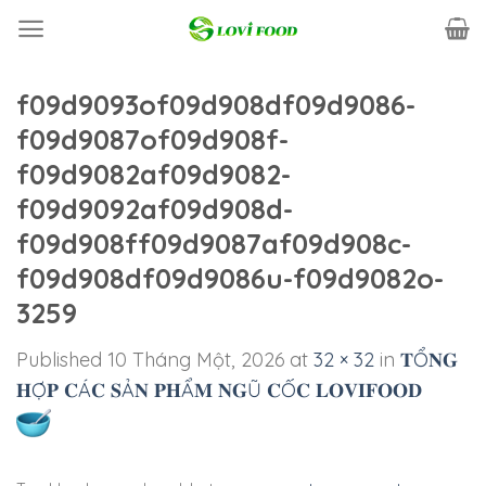
Skip
to
content
f09d9093of09d908df09d9086-
f09d9087of09d908f-
f09d9082af09d9082-
f09d9092af09d908d-
f09d908ff09d9087af09d908c-
f09d908df09d9086u-f09d9082o-
3259
Published
10 Tháng Một, 2026
at
32 × 32
in
𝐓Ổ𝐍𝐆
𝐇Ợ𝐏 𝐂Á𝐂 𝐒Ả𝐍 𝐏𝐇Ẩ𝐌 𝐍𝐆Ũ 𝐂Ố𝐂 𝐋𝐎𝐕𝐈𝐅𝐎𝐎𝐃