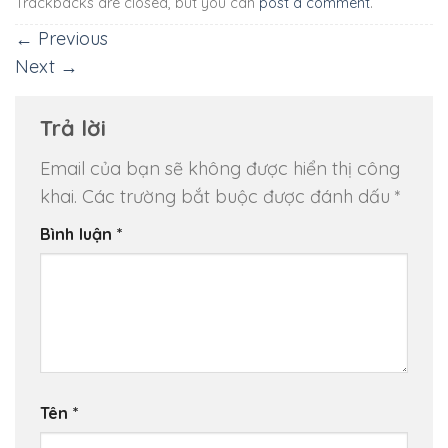
Trackbacks are closed, but you can
post a comment
.
←
Previous
Next
→
Trả lời
Email của bạn sẽ không được hiển thị công
khai.
Các trường bắt buộc được đánh dấu
*
Bình luận
*
Tên
*