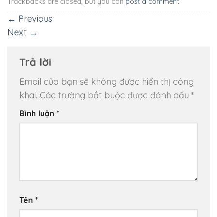
Trackbacks are closed, but you can
post a comment
.
←
Previous
Next
→
Trả lời
Email của bạn sẽ không được hiển thị công
khai.
Các trường bắt buộc được đánh dấu
*
Bình luận
*
Tên
*