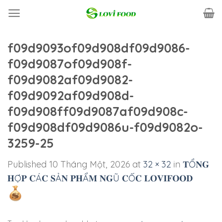
Skip
to
content
f09d9093of09d908df09d9086-
f09d9087of09d908f-
f09d9082af09d9082-
f09d9092af09d908d-
f09d908ff09d9087af09d908c-
f09d908df09d9086u-f09d9082o-
3259-25
Published
10 Tháng Một, 2026
at
32 × 32
in
𝐓Ổ𝐍𝐆
𝐇Ợ𝐏 𝐂Á𝐂 𝐒Ả𝐍 𝐏𝐇Ẩ𝐌 𝐍𝐆Ũ 𝐂Ố𝐂 𝐋𝐎𝐕𝐈𝐅𝐎𝐎𝐃