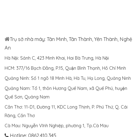
Trụ sở nhà máy: Tân Minh, Tân Thành, Yên Thành, Nghệ
An
Hà Nội: Sảnh C, 423 Minh Khai, Hai Bà Trưng, Hà Nội
HCM: 377/16 Bạch Đằng, P.15, Quận Bình Thạnh, Hồ Chí Minh
Quảng Ninh: Số 1 ngõ 18 Minh Hà, Hà Tu, Hạ Long, Quảng Ninh
Quảng Nam: Tổ 1, thôn Hương Quế Nam, xã Quế Phú, huyện
Quế Sơn, Quảng Nam
Cần Thơ: 11-D1, Đường 11, KDC Long Thịnh, P. Phú Thứ, Q. Cái
Răng, Cần Thơ
Cà Mau: Nguyễn Vĩnh Nghiệp, phường 1, Tp.Cà Mau
Hotline: 0862.410.345