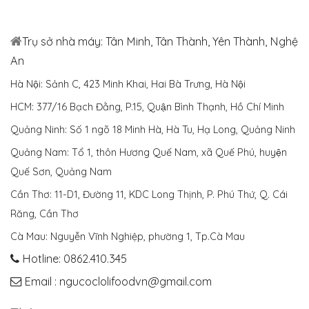
Trụ sở nhà máy: Tân Minh, Tân Thành, Yên Thành, Nghệ
An
Hà Nội: Sảnh C, 423 Minh Khai, Hai Bà Trưng, Hà Nội
HCM: 377/16 Bạch Đằng, P.15, Quận Bình Thạnh, Hồ Chí Minh
Quảng Ninh: Số 1 ngõ 18 Minh Hà, Hà Tu, Hạ Long, Quảng Ninh
Quảng Nam: Tổ 1, thôn Hương Quế Nam, xã Quế Phú, huyện
Quế Sơn, Quảng Nam
Cần Thơ: 11-D1, Đường 11, KDC Long Thịnh, P. Phú Thứ, Q. Cái
Răng, Cần Thơ
Cà Mau: Nguyễn Vĩnh Nghiệp, phường 1, Tp.Cà Mau
Hotline: 0862.410.345
Email : ngucoclolifoodvn@gmail.com