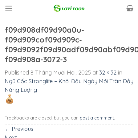
Skip
to
content
f09d908df09d90a0u-
f09d909cof09d909c-
f09d9092f09d90adf09d90abf09d90
f09d908a-3072-3
Published
8 Tháng Mười Hai, 2025
at
32 × 32
in
Ngũ Cốc Stronglife – Khởi Đầu Ngày Mới Tràn Đầy
Năng Lượng
Trackbacks are closed, but you can
post a comment
.
←
Previous
Next
→