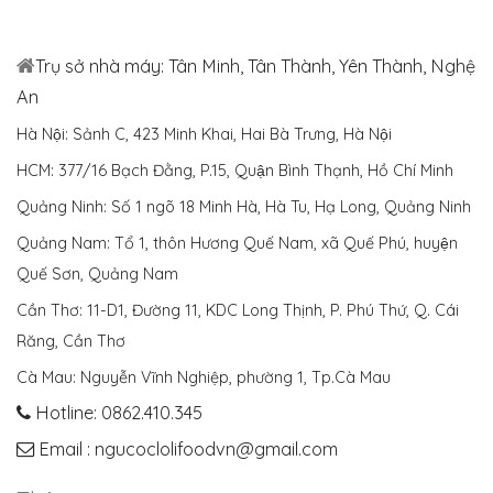
Trụ sở nhà máy: Tân Minh, Tân Thành, Yên Thành, Nghệ
An
Hà Nội: Sảnh C, 423 Minh Khai, Hai Bà Trưng, Hà Nội
HCM: 377/16 Bạch Đằng, P.15, Quận Bình Thạnh, Hồ Chí Minh
Quảng Ninh: Số 1 ngõ 18 Minh Hà, Hà Tu, Hạ Long, Quảng Ninh
Quảng Nam: Tổ 1, thôn Hương Quế Nam, xã Quế Phú, huyện
Quế Sơn, Quảng Nam
Cần Thơ: 11-D1, Đường 11, KDC Long Thịnh, P. Phú Thứ, Q. Cái
Răng, Cần Thơ
Cà Mau: Nguyễn Vĩnh Nghiệp, phường 1, Tp.Cà Mau
Hotline: 0862.410.345
Email : ngucoclolifoodvn@gmail.com