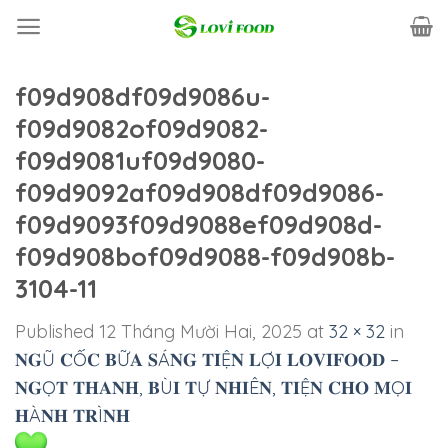
Skip
to
content
f09d908df09d9086u-
f09d9082of09d9082-
f09d9081uf09d9080-
f09d9092af09d908df09d9086-
f09d9093f09d9088ef09d908d-
f09d908bof09d9088-f09d908b-
3104-11
Published
12 Tháng Mười Hai, 2025
at
32 × 32
in
𝐍𝐆Ũ 𝐂Ố𝐂 𝐁Ữ𝐀 𝐒Á𝐍𝐆 𝐓𝐈Ệ𝐍 𝐋Ợ𝐈 𝐋𝐎𝐕𝐈𝐅𝐎𝐎𝐃 –
𝐍𝐆Ọ𝐓 𝐓𝐇𝐀𝐍𝐇, 𝐁Ù𝐈 𝐓Ự 𝐍𝐇𝐈Ê𝐍, 𝐓𝐈Ệ𝐍 𝐂𝐇𝐎 𝐌Ọ𝐈
𝐇À𝐍𝐇 𝐓𝐑Ì𝐍𝐇