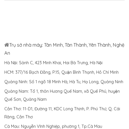
Trụ sở nhà máy: Tân Minh, Tân Thành, Yên Thành, Nghệ
An
Hà Nội: Sảnh C, 423 Minh Khai, Hai Bà Trưng, Hà Nội
HCM: 377/16 Bạch Đằng, P.15, Quận Bình Thạnh, Hồ Chí Minh
Quảng Ninh: Số 1 ngõ 18 Minh Hà, Hà Tu, Hạ Long, Quảng Ninh
Quảng Nam: Tổ 1, thôn Hương Quế Nam, xã Quế Phú, huyện
Quế Sơn, Quảng Nam
Cần Thơ: 11-D1, Đường 11, KDC Long Thịnh, P. Phú Thứ, Q. Cái
Răng, Cần Thơ
Cà Mau: Nguyễn Vĩnh Nghiệp, phường 1, Tp.Cà Mau