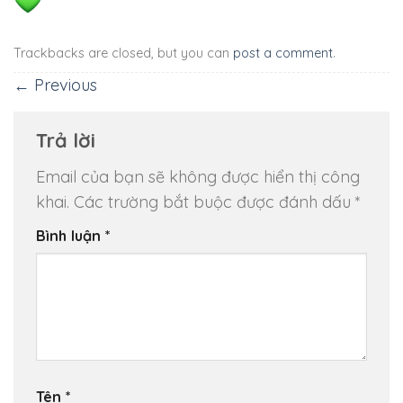
Trackbacks are closed, but you can
post a comment
.
←
Previous
Trả lời
Email của bạn sẽ không được hiển thị công
khai.
Các trường bắt buộc được đánh dấu
*
Bình luận
*
Tên
*