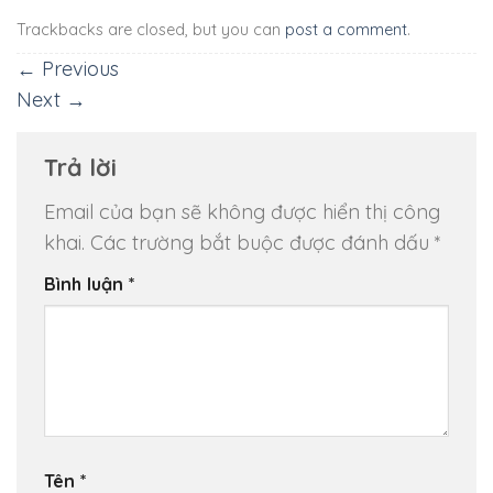
Trackbacks are closed, but you can
post a comment
.
←
Previous
Next
→
Trả lời
Email của bạn sẽ không được hiển thị công
khai.
Các trường bắt buộc được đánh dấu
*
Bình luận
*
Tên
*