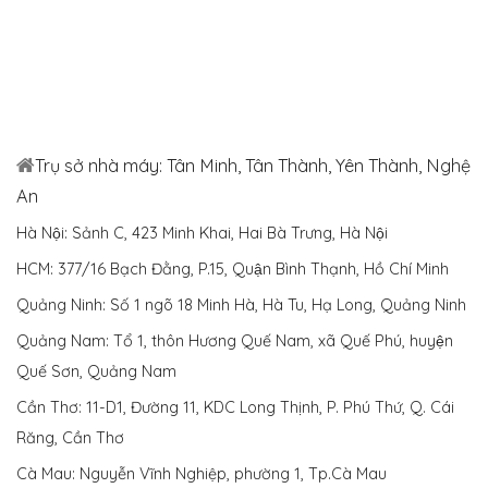
Trụ sở nhà máy: Tân Minh, Tân Thành, Yên Thành, Nghệ
An
Hà Nội: Sảnh C, 423 Minh Khai, Hai Bà Trưng, Hà Nội
HCM: 377/16 Bạch Đằng, P.15, Quận Bình Thạnh, Hồ Chí Minh
Quảng Ninh: Số 1 ngõ 18 Minh Hà, Hà Tu, Hạ Long, Quảng Ninh
Quảng Nam: Tổ 1, thôn Hương Quế Nam, xã Quế Phú, huyện
Quế Sơn, Quảng Nam
Cần Thơ: 11-D1, Đường 11, KDC Long Thịnh, P. Phú Thứ, Q. Cái
Răng, Cần Thơ
Cà Mau: Nguyễn Vĩnh Nghiệp, phường 1, Tp.Cà Mau