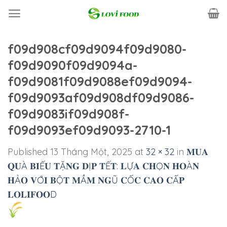
Skip
to
content
f09d908cf09d9094f09d9080-
f09d9090f09d9094a-
f09d9081f09d9088ef09d9094-
f09d9093af09d908df09d9086-
f09d9083if09d908f-
f09d9093ef09d9093-2710-1
Published
13 Tháng Một, 2025
at
32 × 32
in
𝐌𝐔𝐀
𝐐𝐔À 𝐁𝐈Ế𝐔 𝐓Ặ𝐍𝐆 𝐃Ị𝐏 𝐓Ế𝐓: 𝐋Ự𝐀 𝐂𝐇Ọ𝐍 𝐇𝐎À𝐍
𝐇Ả𝐎 𝐕Ớ𝐈 𝐁Ộ𝐓 𝐌Ầ𝐌 𝐍𝐆Ũ 𝐂Ố𝐂 𝐂𝐀𝐎 𝐂Ấ𝐏
𝐋𝐎𝐋𝐈𝐅𝐎𝐎D