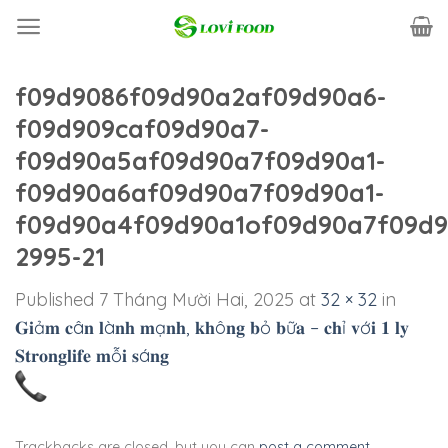
Skip
to
content
f09d9086f09d90a2af09d90a6-
f09d909caf09d90a7-
f09d90a5af09d90a7f09d90a1-
f09d90a6af09d90a7f09d90a1-
f09d90a4f09d90a1of09d90a7f09d9
2995-21
Published
7 Tháng Mười Hai, 2025
at
32 × 32
in
𝐆𝐢ả𝐦 𝐜â𝐧 𝐥à𝐧𝐡 𝐦ạ𝐧𝐡, 𝐤𝐡ô𝐧𝐠 𝐛ỏ 𝐛ữ𝐚 – 𝐜𝐡ỉ 𝐯ớ𝐢 𝟏 𝐥𝐲
𝐒𝐭𝐫𝐨𝐧𝐠𝐥𝐢𝐟𝐞 𝐦ỗ𝐢 𝐬á𝐧𝐠
Trackbacks are closed, but you can
post a comment
.