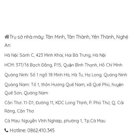
Trụ sở nhà máy: Tân Minh, Tân Thành, Yên Thành, Nghệ
An
Hà Nội: Sảnh C, 423 Minh Khai, Hai Bà Trưng, Hà Nội
HCM: 377/16 Bạch Đằng, P.15, Quận Bình Thạnh, Hồ Chí Minh
Quảng Ninh: Số 1 ngõ 18 Minh Hà, Hà Tu, Hạ Long, Quảng Ninh
Quảng Nam: Tổ 1, thôn Hương Quế Nam, xã Quế Phú, huyện
Quế Sơn, Quảng Nam
Cần Thơ: 11-D1, Đường 11, KDC Long Thịnh, P. Phú Thứ, Q. Cái
Răng, Cần Thơ
Cà Mau: Nguyễn Vĩnh Nghiệp, phường 1, Tp.Cà Mau
Hotline: 0862.410.345