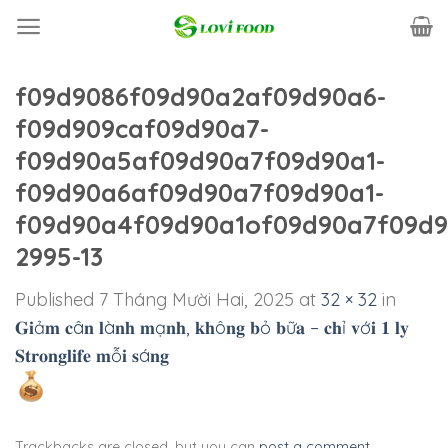
Skip
to
content
f09d9086f09d90a2af09d90a6-
f09d909caf09d90a7-
f09d90a5af09d90a7f09d90a1-
f09d90a6af09d90a7f09d90a1-
f09d90a4f09d90a1of09d90a7f09d9
2995-13
Published
7 Tháng Mười Hai, 2025
at
32 × 32
in
𝐆𝐢ả𝐦 𝐜â𝐧 𝐥à𝐧𝐡 𝐦ạ𝐧𝐡, 𝐤𝐡ô𝐧𝐠 𝐛ỏ 𝐛ữ𝐚 – 𝐜𝐡ỉ 𝐯ớ𝐢 𝟏 𝐥𝐲
𝐒𝐭𝐫𝐨𝐧𝐠𝐥𝐢𝐟𝐞 𝐦ỗ𝐢 𝐬á𝐧𝐠
Trackbacks are closed, but you can
post a comment
.