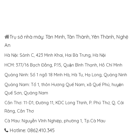
Trụ sở nhà máy: Tân Minh, Tân Thành, Yên Thành, Nghệ
An
Hà Nội: Sảnh C, 423 Minh Khai, Hai Bà Trưng, Hà Nội
HCM: 377/16 Bạch Đằng, P.15, Quận Bình Thạnh, Hồ Chí Minh
Quảng Ninh: Số 1 ngõ 18 Minh Hà, Hà Tu, Hạ Long, Quảng Ninh
Quảng Nam: Tổ 1, thôn Hương Quế Nam, xã Quế Phú, huyện
Quế Sơn, Quảng Nam
Cần Thơ: 11-D1, Đường 11, KDC Long Thịnh, P. Phú Thứ, Q. Cái
Răng, Cần Thơ
Cà Mau: Nguyễn Vĩnh Nghiệp, phường 1, Tp.Cà Mau
Hotline: 0862.410.345