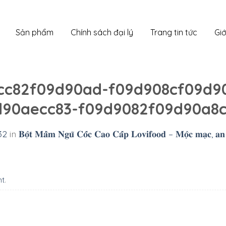
Sản phẩm
Chính sách đại lý
Trang tin tức
Giớ
cc82f09d90ad-f09d908cf09d9
90aecc83-f09d9082f09d90a8c
32
in
𝐁𝐨̣̂𝐭 𝐌𝐚̂̀𝐦 𝐍𝐠𝐮̃ 𝐂𝐨̂́𝐜 𝐂𝐚𝐨 𝐂𝐚̂́𝐩 𝐋𝐨𝐯𝐢𝐟𝐨𝐨𝐝 – 𝐌𝐨̣̂𝐜 𝐦𝐚̣𝐜, 𝐚𝐧 𝐥𝐚
nt
.