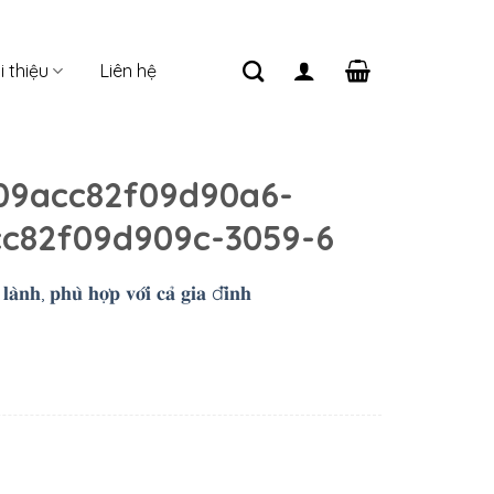
i thiệu
Liên hệ
09acc82f09d90a6-
c82f09d909c-3059-6
̀𝐧𝐡, 𝐩𝐡𝐮̀ 𝐡𝐨̛̣𝐩 𝐯𝐨̛́𝐢 𝐜𝐚̉ 𝐠𝐢𝐚 đ𝐢̀𝐧𝐡