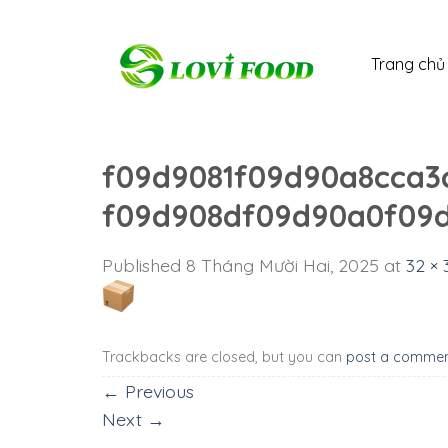
Skip
to
Trang chủ
content
f09d9081f09d90a8cca3
f09d908df09d90a0f09d
Published
8 Tháng Mười Hai, 2025
at
32 × 
Trackbacks are closed, but you can
post a comme
←
Previous
Next
→